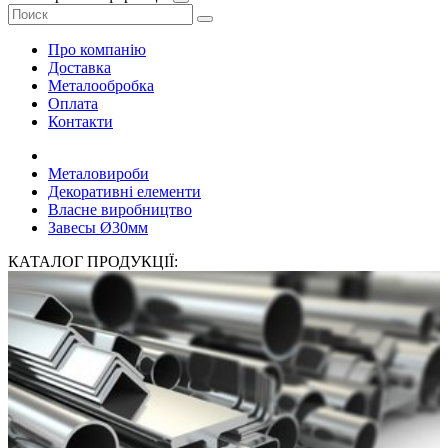
Про компанію
Доставка
Металообробка
Оплата
Контакти
Металовироби
Декоративні елементи
Власне виробництво
Завесы Ø30мм
КАТАЛОГ ПРОДУКЦІЇ: