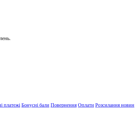
лень.
і платежі
Бонусні бали
Повернення
Оплати
Розсилання новин