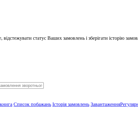
 відстежувати статус Ваших замовлень і зберігати історію замов
 книга
Список побажань
Історія замовлень
Завантаження
Регулярн