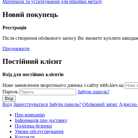
Матеріали та устаткування для обробки металу
Новий покупець
Реєстрація
Після створення облікового запису Ви зможете купляти швидше,
Продовжити
Постійний клієнт
Вхід для постійних клієнтів
Нове замовлення зворотнього дзвінка з сайту mbb.kiev.ua
Пароль
Забули пароль?
Вхід
Зареєструватися
Забули пароль?
Обліковий запис
Адресна
Про компанію
Інформація про доставку
Політика безпеки
Умови обслуговування
Контакти