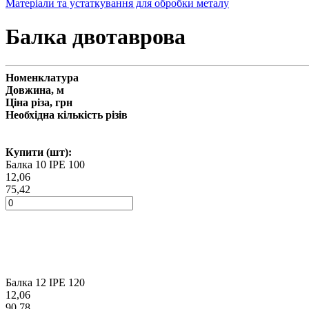
Матеріали та устаткування для обробки металу
Балка двотаврова
Номенклатура
Довжина, м
Ціна різа, грн
Необхідна кількість різів
Купити (шт):
Балка 10 ІРЕ 100
12,06
75,42
Балка 12 ІРЕ 120
12,06
90,78