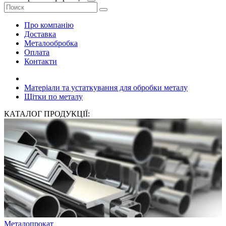
Про компанію
Доставка
Металообробка
Оплата
Контакти
Матеріали та устаткування для обробки металу
Щітки по металу
КАТАЛОГ ПРОДУКЦІЇ:
Металопрокат